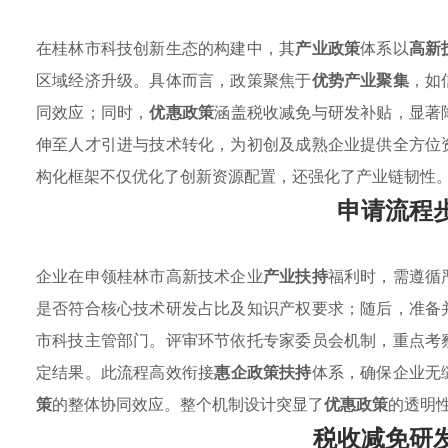
在桂林市科技创新生态的构建中，其
产业政策
体系以
高新
区域经济升级。具体而言，政策聚焦于
优势产业聚集
，如
同效应；同时，
优惠政策
涵盖税收减免与研发补贴，显著
伸至人才引进与技术转化，为初创及成熟企业提供全方位
构化框架不仅优化了创新资源配置，还强化了产业链韧性
申请流程
企业在申领桂林市高新技术企业
产业扶持
福利时，需遵循
是否符合核心技术研发占比及知识产权要求；随后，准备
市科技主管部门。评审环节依托专家委员会机制，重点考
定结果。此流程高效衔接
惠企政策扶持
体系，确保企业无
策
的整体协同效应。整个机制设计突显了
优惠政策
的透明
税收减免研